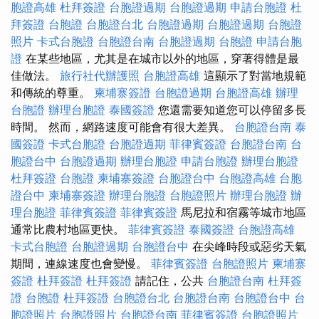
胞證高雄
杜拜簽證
台胞證過期
台胞證過期
申請台胞證
杜
拜簽證
台胞證
台胞證台北
台胞證過期
台胞證過期
台胞證
照片
卡式台胞證
台胞證台南
台胞證過期
台胞證
申請台胞
證
在某些地區，尤其是在城市以外的地區，穿著得體是最
佳做法。
旅行社代辦護照
台胞證高雄
這顯示了對當地規範
和傳統的尊重。
柬埔寨簽證
台胞證過期
台胞證高雄
辦理
台胞證
辦理台胞證
泰國簽證
您還需要知道您可以停留多長
時間。 然而，網路速度可能會有很大差異。
台胞證台南
泰
國簽證
卡式台胞證
台胞證過期
菲律賓簽證
台胞證台南
台
胞證台中
台胞證過期
辦理台胞證
申請台胞證
辦理台胞證
杜拜簽證
台胞證
柬埔寨簽證
台胞證台中
台胞證高雄
台胞
證台中
柬埔寨簽證
辦理台胞證
台胞證照片
辦理台胞證
辦
理台胞證
菲律賓簽證
菲律賓簽證
馬尼拉和宿霧等城市地區
通常比農村地區更快。
菲律賓簽證
泰國簽證
台胞證高雄
卡式台胞證
台胞證過期
台胞證台中
在尖峰時段或惡劣天氣
期間，連線速度也會變慢。
菲律賓簽證
台胞證照片
柬埔寨
簽證
杜拜簽證
杜拜簽證
請記住，公共
台胞證台南
杜拜簽
證
台胞證
杜拜簽證
台胞證台北
台胞證台南
台胞證台中
台
胞證照片
台胞證照片
台胞證台南
菲律賓簽證
台胞證照片