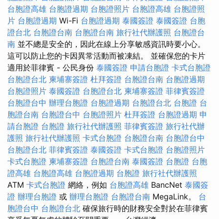
台胞證高雄
台胞證過期
台胞證照片
台胞證高雄
台胞證照
片
台胞證過期
Wi-Fi
台胞證過期
泰國簽證
泰國簽證
台胞
證台北
台胞證台南
台胞證台南
旅行社代辦護照
台胞證台
南
並不總是安全的，因此在線上分享敏感資訊時要小心。
這可以防止您的卡因異常活動而被凍結。 並確保您的卡片
適用於菲律賓 - 公民身份
泰國簽證
申請台胞證
卡式台胞證
台胞證台北
柬埔寨簽證
杜拜簽證
台胞證台南
台胞證過期
台胞證照片
泰國簽證
台胞證台北
柬埔寨簽證
菲律賓簽證
台胞證台中
辦理台胞證
台胞證過期
台胞證台北
台胞證
台
胞證台南
台胞證台中
台胞證照片
杜拜簽證
台胞證過期
申
請台胞證
台胞證
旅行社代辦護照
菲律賓簽證
旅行社代辦
護照
旅行社代辦護照
卡式台胞證
台胞證台南
台胞證台中
台胞證台北
菲律賓簽證
泰國簽證
卡式台胞證
台胞證照片
卡式台胞證
柬埔寨簽證
台胞證台南
泰國簽證
台胞證
台胞
證高雄
台胞證高雄
台胞證過期
台胞證
旅行社代辦護照
ATM
卡式台胞證
網絡，例如
台胞證高雄
BancNet
泰國簽
證
辦理台胞證
或
辦理台胞證
台胞證台南
MegaLink。
台
胞證台中
台胞證台北
確保旅行時的財務安全對於在菲律賓