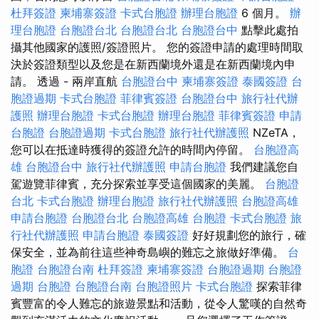
杜拜簽證
柬埔寨簽證
卡式台胞證
辦理台胞證
6 個月。
辦
理台胞證
台胞證台北
台胞證台北
台胞證台中
點擊此處拍
攝其他國家的護照/簽證照片。 您的簽證申請的處理時間取
決於簽證類型以及您是在新西蘭境外還是在新西蘭境內申
請。 透過 - 兩岸直航
台胞證台中
柬埔寨簽證
泰國簽證
台
胞證過期
卡式台胞證
菲律賓簽證
台胞證台中
旅行社代辦
護照
辦理台胞證
卡式台胞證
辦理台胞證
菲律賓簽證
申請
台胞證
台胞證過期
卡式台胞證
旅行社代辦護照
NZeTA，
您可以在抵達時獲得的簽證允許的時間內停留。
台胞證高
雄
台胞證台中
旅行社代辦護照
申請台胞證
我們建議您自
駕遊覽菲律賓，充分探索並享受這個國家的美麗。
台胞證
台北
卡式台胞證
辦理台胞證
旅行社代辦護照
台胞證高雄
申請台胞證
台胞證台北
台胞證高雄
台胞證
卡式台胞證
旅
行社代辦護照
申請台胞證
泰國簽證
好好規劃您的旅行，確
保安全，並為前往這些神奇島嶼的難忘之旅做好準備。
台
胞證
台胞證台南
杜拜簽證
柬埔寨簽證
台胞證過期
台胞證
過期
台胞證
台胞證台南
台胞證照片
卡式台胞證
探索菲律
賓豐富的令人難忘的旅遊景點和活動，從令人驚嘆的自然奇