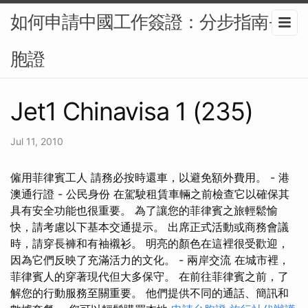
如何申請中國工作簽證：分步指南-台
胞證
Jet1 Chinavisa 1 (235)
Jul 11, 2010
僱用菲律賓工人 請務必按時還車，以避免額外費用。 - 港
澳通行證 - 公民身份 在駕駛租賃車輛之前檢查它以確保其
具有安全功能也很重要。 為了讓您的菲律賓之旅輕鬆愉
快，請考慮以下基本交通提示。 出席正式活動或商務會議
時，請穿長褲和有袖襯衫。 明亮的顏色在這裡很受歡迎，
因為它們反映了充滿活力的文化。 - 兩岸交流 在城市裡，
菲律賓人的穿著現代但大多保守。 在前往菲律賓之前，了
解您的行動服務至關重要。 他們提供不同的通話、簡訊和