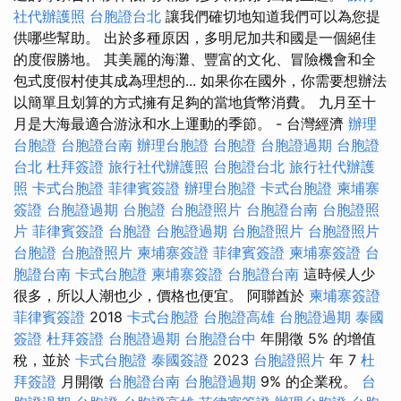
社代辦護照
台胞證台北
讓我們確切地知道我們可以為您提
供哪些幫助。 出於多種原因，多明尼加共和國是一個絕佳
的度假勝地。 其美麗的海灘、豐富的文化、冒險機會和全
包式度假村使其成為理想的... 如果你在國外，你需要想辦法
以簡單且划算的方式擁有足夠的當地貨幣消費。 九月至十
月是大海最適合游泳和水上運動的季節。 - 台灣經濟
辦理
台胞證
台胞證台南
辦理台胞證
台胞證
台胞證過期
台胞證
台北
杜拜簽證
旅行社代辦護照
台胞證台北
旅行社代辦護
照
卡式台胞證
菲律賓簽證
辦理台胞證
卡式台胞證
柬埔寨
簽證
台胞證過期
台胞證
台胞證照片
台胞證台南
台胞證照
片
菲律賓簽證
台胞證
台胞證過期
台胞證照片
台胞證照片
台胞證
台胞證照片
柬埔寨簽證
菲律賓簽證
柬埔寨簽證
台
胞證台南
卡式台胞證
柬埔寨簽證
台胞證台南
這時候人少
很多，所以人潮也少，價格也便宜。 阿聯酋於
柬埔寨簽證
菲律賓簽證
2018
卡式台胞證
台胞證高雄
台胞證過期
泰國
簽證
杜拜簽證
台胞證過期
台胞證台中
年開徵 5% 的增值
稅，並於
卡式台胞證
泰國簽證
2023
台胞證照片
年 7
杜
拜簽證
月開徵
台胞證台南
台胞證過期
9% 的企業稅。
台