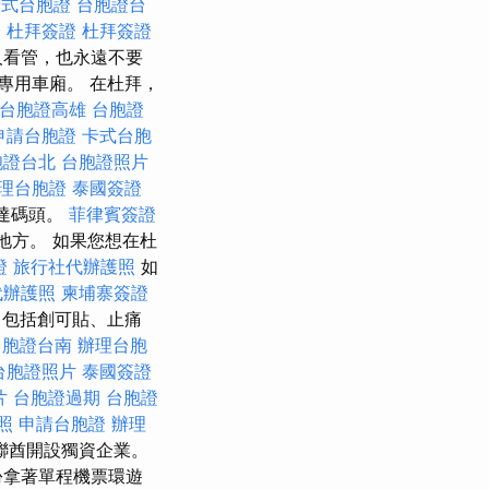
卡式台胞證
台胞證台
證
杜拜簽證
杜拜簽證
人看管，也永遠不要
專用車廂。 在杜拜，
台胞證高雄
台胞證
申請台胞證
卡式台胞
胞證台北
台胞證照片
理台胞證
泰國簽證
達碼頭。
菲律賓簽證
地方。 如果您想在杜
證
旅行社代辦護照
如
代辦護照
柬埔寨簽證
中包括創可貼、止痛
台胞證台南
辦理台胞
台胞證照片
泰國簽證
片
台胞證過期
台胞證
照
申請台胞證
辦理
聯酋開設獨資企業。
份拿著單程機票環遊