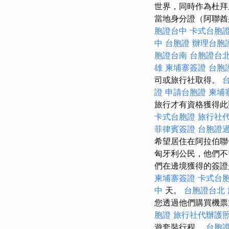
世界，同時作為杜拜
當地身分證（阿聯酋
胞證台中
卡式台胞
中
台胞證
辦理台胞
胞證台南
台胞證台
雄
柬埔寨簽證
台胞
司或旅行社取得。
證
申請台胞證
柬埔
旅行才有資格獲得
卡式台胞證
旅行社
菲律賓簽證
台胞證
希望居住在阿拉伯聯
匈牙利公民，他們
們在邊境獲得的簽證
柬埔寨簽證
卡式台
中
天。
台胞證台北
您透過他們購買機
胞證
旅行社代辦護
遊套裝行程。
台胞