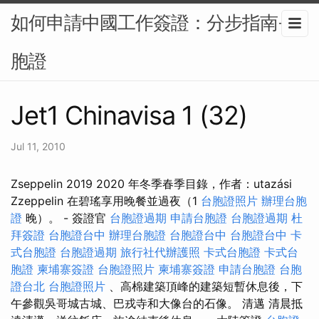
如何申請中國工作簽證：分步指南-台
胞證
Jet1 Chinavisa 1 (32)
Jul 11, 2010
Zseppelin 2019 2020 年冬季春季目錄，作者：utazási
Zzeppelin 在碧瑤享用晚餐並過夜（1
台胞證照片
辦理台胞
證
晚）。 - 簽證官
台胞證過期
申請台胞證
台胞證過期
杜
拜簽證
台胞證台中
辦理台胞證
台胞證台中
台胞證台中
卡
式台胞證
台胞證過期
旅行社代辦護照
卡式台胞證
卡式台
胞證
柬埔寨簽證
台胞證照片
柬埔寨簽證
申請台胞證
台胞
證台北
台胞證照片
、高棉建築頂峰的建築短暫休息後，下
午參觀吳哥城古城、巴戎寺和大像台的石像。 清邁 清晨抵