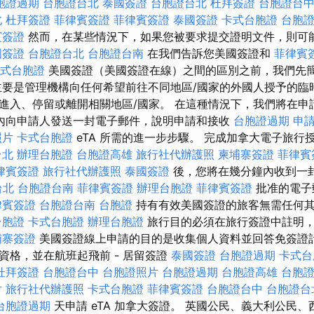
胞證過期
台胞證台北
泰國簽證
台胞證台北
杜拜簽證
台胞證台
北
杜拜簽證
菲律賓簽證
菲律賓簽證
泰國簽證
卡式台胞證
台胞
賓簽證
然而，在某些情況下，如果您被要求提交證明文件，則可
國簽證
台胞證台北
台胞證台南
在我們告訴您美國簽證和
菲律賓
式台胞證
美國簽證（美國簽證在線）之間的區別之前，我們先
主要是管理機構向任何希望前往不同地區/國家的外國人授予的臨
進入、停留或離開相關地區/國家。 在這種情況下，我們將在申請
內向申請人發送一封電子郵件，說明申請和接收
台胞證過期
申
照片
卡式台胞證
eTA 所需的進一步步驟。 完成加拿大電子旅行授權 
台北
辦理台胞證
台胞證高雄
旅行社代辦護照
柬埔寨簽證
菲律賓
律賓簽證
旅行社代辦護照
泰國簽證
後，您將在幾分鐘內收到一
台北
台胞證台南
菲律賓簽證
辦理台胞證
菲律賓簽證
批准的電子
律賓簽證
台胞證台南
台胞證
持有有效美國簽證的旅客無需任何
台胞證
卡式台胞證
辦理台胞證
旅行目的必須在旅行簽證中註明
埔寨簽證
美國簽證線上申請的目的是收集個人資料並回答免簽證計
資格，並在航班起飛前 - 居留簽證
泰國簽證
台胞證過期
卡式台
杜拜簽證
台胞證台中
台胞證照片
台胞證過期
台胞證高雄
台胞
片
旅行社代辦護照
卡式台胞證
菲律賓簽證
台胞證台中
台胞證台
台胞證過期
天申請 eTA 加拿大簽證。 英國公民、義大利公民