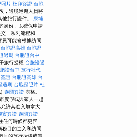
證照片
杜拜簽證
台胞
後，邊境巡邏人員將
其他旅行證件。
柬埔
的身份，以確保申請
提交一系列流程和一
官員可能會根據訪問
台胞證高雄
台胞證
證過期
台胞證台中
電子旅行授權
台胞證過
胞證台中
旅行社代
賓簽證
台胞證高雄
台
證過期
台胞證照片
杜
A)
泰國簽證
表格。
市度假或與家人一起
允許其進入加拿大
律賓簽證
泰國簽證
往任何時候都更容
商務目的進入和訪問
個月的旅行授權或電