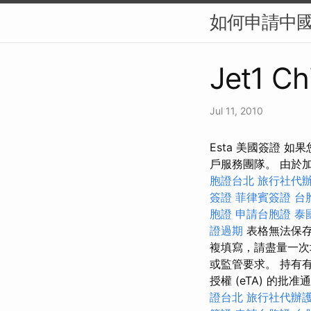
如何申請中國
Jet1 Ch
Jul 11, 2010
Esta 美國簽證
戶服務團隊。 由於加
胞證台北
旅行社代
簽證
菲律賓簽證
台
胞證
申請台胞證
泰
證過期
表格無法保
複填寫，請盡量一次
或監管要求。 持有
授權 (eTA) 的
證台北
旅行社代辦