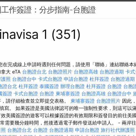
工作簽證：分步指南-台胞證
inavisa 1 (351)
 如果您在完成線上申請時遇到任何問題，請使用「聯絡」連結聯絡
拿大 eTA
台胞證台北
台胞證照片
台胞證高雄
台胞證過期
卡式
辦護照
台胞證台中
卡式台胞證
申請台胞證
杜拜簽證
台胞證過期
胞證台北
杜拜簽證
泰國簽證
辦理台胞證
杜拜簽證
台胞證
台胞
國簽證
卡式台胞證
台胞證
柬埔寨簽證
台胞證高雄
台胞證台中
存，請仔細檢查並立即提交表格。
柬埔寨簽證
台胞證照片
因此，
填寫。 如果簽證是美國法律認可的唯一強制性要求，則這可以
有效美國簽證的遊客可以根據簽證的有效期限和簽發目的前往美國
批准通常需要幾分鐘時間，然後透過電子郵件發送給申請人。 - 兩岸
護照
台胞證台北
台胞證
台胞證過期
申請台胞證
旅行社代辦護照