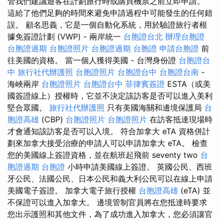
管我們建議遊客在計劃旅行時或購買機票之前立即申請。
這給了他們足夠的時間來避免申請過程中可能發生的任何錯
誤。 顧名思義，它是一個自動化系統，用於驗證旅行者根
據免簽證計劃 (VWP) - 兩岸統一
台胞證台北
辦理台胞證
台胞證過期
台胞證照片
台胞證過期
台胞證
申請台胞證
前
往美國的資格。 當一個人獲得美國 - 台灣身份證
台胞證台
中
旅行社代辦護照
台胞證照片
台胞證台中
台胞證台南
-
海峽兩岸
台胞證照片
台胞證台中
菲律賓簽證
ESTA（或美
國簽證線上）授權時，它並不決定該訪客是否可以進入美利
堅合眾國。
旅行社代辦護照
只有美國海關和邊境保護局
台
胞證高雄
(CBP)
台胞證照片
台胞證照片
在訪客抵達現場時
才會通知該訪客是否可以入境。 符合加拿大 eTA 資格併計
劃來加拿大接受治療的申請人可以申請加拿大 eTA。 檢查
您的美國線上簽證資格，並在航班起飛前 seventy two
台
胞證過期
台胞證
小時申請美國線上簽證。 英國公民、西班
牙公民、法國公民、日本公民和義大利公民可以在線上申請
美國電子簽證。 加拿大電子旅行授權
台胞證高雄
(eTA) 並
不保證可以進入加拿大。 邊境管制官員將在您抵達時要求
您出示護照和其他文件，為了成功進入加拿大，您必須讓官