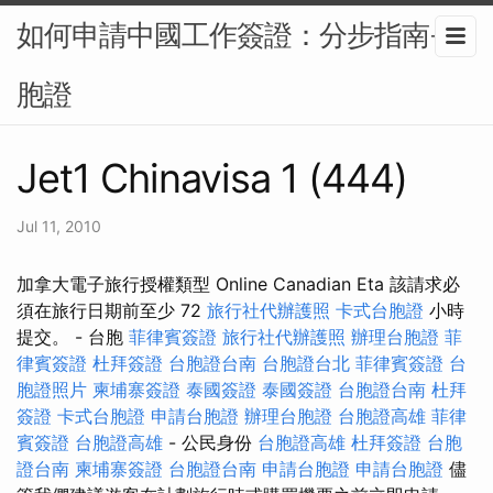
如何申請中國工作簽證：分步指南-台
胞證
Jet1 Chinavisa 1 (444)
Jul 11, 2010
加拿大電子旅行授權類型 Online Canadian Eta 該請求必
須在旅行日期前至少 72
旅行社代辦護照
卡式台胞證
小時
提交。 - 台胞
菲律賓簽證
旅行社代辦護照
辦理台胞證
菲
律賓簽證
杜拜簽證
台胞證台南
台胞證台北
菲律賓簽證
台
胞證照片
柬埔寨簽證
泰國簽證
泰國簽證
台胞證台南
杜拜
簽證
卡式台胞證
申請台胞證
辦理台胞證
台胞證高雄
菲律
賓簽證
台胞證高雄
- 公民身份
台胞證高雄
杜拜簽證
台胞
證台南
柬埔寨簽證
台胞證台南
申請台胞證
申請台胞證
儘