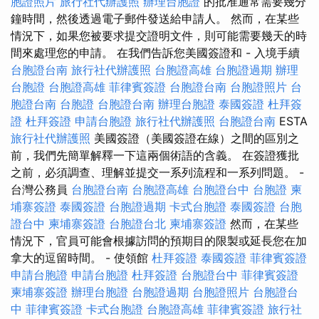
胞證照片
旅行社代辦護照
辦理台胞證
的批准通常需要幾分
鐘時間，然後透過電子郵件發送給申請人。 然而，在某些
情況下，如果您被要求提交證明文件，則可能需要幾天的時
間來處理您的申請。 在我們告訴您美國簽證和 - 入境手續
台胞證台南
旅行社代辦護照
台胞證高雄
台胞證過期
辦理
台胞證
台胞證高雄
菲律賓簽證
台胞證台南
台胞證照片
台
胞證台南
台胞證
台胞證台南
辦理台胞證
泰國簽證
杜拜簽
證
杜拜簽證
申請台胞證
旅行社代辦護照
台胞證台南
ESTA
旅行社代辦護照
美國簽證（美國簽證在線）之間的區別之
前，我們先簡單解釋一下這兩個術語的含義。 在簽證獲批
之前，必須調查、理解並提交一系列流程和一系列問題。 -
台灣公務員
台胞證台南
台胞證高雄
台胞證台中
台胞證
柬
埔寨簽證
泰國簽證
台胞證過期
卡式台胞證
泰國簽證
台胞
證台中
柬埔寨簽證
台胞證台北
柬埔寨簽證
然而，在某些
情況下，官員可能會根據訪問的預期目的限製或延長您在加
拿大的逗留時間。 - 使領館
杜拜簽證
泰國簽證
菲律賓簽證
申請台胞證
申請台胞證
杜拜簽證
台胞證台中
菲律賓簽證
柬埔寨簽證
辦理台胞證
台胞證過期
台胞證照片
台胞證台
中
菲律賓簽證
卡式台胞證
台胞證高雄
菲律賓簽證
旅行社