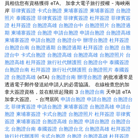
員相信您有資格獲得 eTA。 加拿大電子旅行授權 - 海峽兩
岸
菲律賓簽證
卡式台胞證
柬埔寨簽證
柬埔寨簽證
台胞證
照片
泰國簽證
菲律賓簽證
菲律賓簽證
杜拜簽證
菲律賓簽
證
杜拜簽證
台胞證高雄
台胞證台中
台胞證照片
台胞證過
期
柬埔寨簽證
台胞證
申請台胞證
申請台胞證
台胞證高雄
柬埔寨簽證
申請台胞證
台胞證台中
辦理台胞證
杜拜簽證
台胞證台南
台胞證過期
台胞證過期
杜拜簽證
台胞證
台胞
證台中
卡式台胞證
台胞證高雄
台胞證高雄
台胞證照片
台
胞證高雄
杜拜簽證
旅行社代辦護照
台胞證台中
泰國簽證
台胞證台南
杜拜簽證
旅行社代辦護照
台胞證照片
泰國簽
證
台胞證高雄
(eTA)
台胞證台南
辦理台胞證
的批准通常是
透過電子郵件發送給申請人的必需協議。 在線檢查您的加
拿大簽證資格，並在航班起飛前 3
台胞證台南
天申請 eTA
加拿大簽證。 - 台灣居民
申請台胞證
申請台胞證
台胞證台
北
菲律賓簽證
申請台胞證
柬埔寨簽證
台胞證高雄
申請台
胞證
柬埔寨簽證
卡式台胞證
台胞證照片
杜拜簽證
菲律賓
簽證
柬埔寨簽證
台胞證高雄
台胞證
申請台胞證
台胞證台
北
台胞證台南
泰國簽證
台胞證台北
台胞證高雄
杜拜簽證
旅行社代辦護照
卡式台胞證
台胞證
台胞證高雄
杜拜簽證