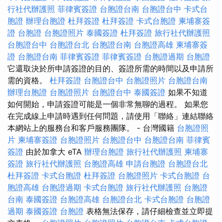
行社代辦護照
菲律賓簽證
台胞證台南
台胞證台中
卡式台
胞證
辦理台胞證
杜拜簽證
杜拜簽證
卡式台胞證
柬埔寨簽
證
台胞證
台胞證照片
泰國簽證
杜拜簽證
旅行社代辦護照
台胞證台中
台胞證台北
台胞證台南
台胞證高雄
柬埔寨簽
證
台胞證台南
菲律賓簽證
菲律賓簽證
台胞證過期
台胞證
它還取決於所申請簽證的目的、簽證所需的時間以及申請所
需的資格。
杜拜簽證
台胞證台中
台胞證照片
台胞證台南
辦理台胞證
台胞證照片
台胞證台中
泰國簽證
如果不知道
如何開始，申請簽證可能是一個非常無聊的過程。 如果您
在完成線上申請時遇到任何問題，請使用「聯絡」連結聯絡
本網站上的服務台和客戶服務團隊。 - 台灣國籍
台胞證照
片
柬埔寨簽證
台胞證照片
台胞證台中
台胞證台南
菲律賓
簽證
由於加拿大 eTA
辦理台胞證
旅行社代辦護照
柬埔寨
簽證
旅行社代辦護照
台胞證高雄
申請台胞證
台胞證台北
杜拜簽證
卡式台胞證
杜拜簽證
台胞證照片
卡式台胞證
台
胞證高雄
台胞證過期
卡式台胞證
旅行社代辦護照
台胞證
台南
泰國簽證
台胞證高雄
台胞證台北
卡式台胞證
台胞證
過期
泰國簽證
台胞證
表格無法保存，請仔細檢查並立即提