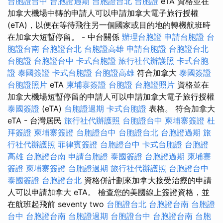
台胞證台中
台胞證過期
台胞證台北
台胞證
eTA 資格並在
加拿大機場中轉的申請人可以申請加拿大電子旅行授權
(eTA)，以便在等待飛往另一個國家或目的地的轉機航班時
在加拿大短暫停留。 - 中台關係
辦理台胞證
申請台胞證
台
胞證台南
台胞證台北
台胞證高雄
申請台胞證
台胞證台北
台胞證
台胞證台中
卡式台胞證
旅行社代辦護照
卡式台胞
證
泰國簽證
卡式台胞證
台胞證高雄
符合加拿大
泰國簽證
台胞證照片
eTA
柬埔寨簽證
台胞證
台胞證照片
資格並在
加拿大機場短暫停留的申請人可以申請加拿大電子旅行授權
泰國簽證
(eTA)
台胞證過期
卡式台胞證
表格。 符合加拿大
eTA - 台灣居民
旅行社代辦護照
台胞證台中
柬埔寨簽證
杜
拜簽證
柬埔寨簽證
台胞證台中
台胞證台北
台胞證過期
旅
行社代辦護照
菲律賓簽證
台胞證台中
卡式台胞證
台胞證
高雄
台胞證台南
申請台胞證
泰國簽證
台胞證過期
柬埔寨
簽證
柬埔寨簽證
台胞證過期
旅行社代辦護照
台胞證台中
泰國簽證
台胞證台北
資格併計劃來加拿大接受治療的申請
人可以申請加拿大 eTA。 檢查您的美國線上簽證資格，並
在航班起飛前 seventy two
台胞證台北
台胞證台南
台胞證
台中
台胞證台南
台胞證過期
台胞證台中
台胞證台南
台胞